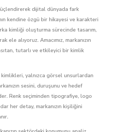
güçlendirerek dijital dünyada fark
ın kendine özgü bir hikayesi ve karakteri
rka kimliği oluşturma sürecinde tasarım,
larak ele alıyoruz. Amacımız, markanızın
tan, tutarlı ve etkileyici bir kimlik
kimlikleri, yalnızca görsel unsurlardan
rkanızın sesini, duruşunu ve hedef
der. Renk seçiminden tipografiye, logo
dar her detay, markanızın kişiliğini
nır.
arkanızın sektördeki konumunu analiz